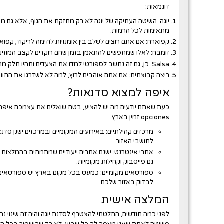
דוגמאות:
יוגה:
השיטה העתיקה של יוגה לא רק מחזקת את הגוף, אלא גם מ
מתאימות לכל הרמות.
קפוארה:
אם אתם רוצים לשלב בין אומנויות לחימה לריקוד, קפו
זומבה:
לאלו שמחפשים להתאמן בזמן שהם רוקדים לקצב המוזיק
Salsa:
כן, גם זה נחשב לספורט! למדו את הצעדים ותהיו חלק מה
ריצה קבוצתית:
אם אתם אוהבים לרוץ, למה לא לשדרגו את החווי
איפה למצוא סדנאות?
כעת שאתם יודעים מה יש להציע, בטח שואלים את עצמכם
איפה
opciones זמין בארץ:
מרכזים קהילתיים:
באירועים המקומיים ובמרכזים ישנן סדנא
לתושבי האזור.
אתרי אינטרנט:
ישנם אתרים ייעודיים שמתמחים בהמלצות ע
גם פייסבוק וקהילות מקומיות.
ספורטאים מקומיים:
כמעט בכל מקום בארץ יש ספורטאים 
לבדוק באזור שלכם.
המלצה אישית
לפני כמה חודשים, החלטתי להצטרף לסדנת יוגה והיה זה שינוי נה