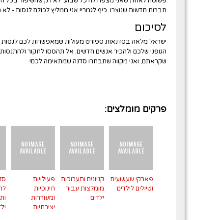
פשוטה לאחת שאני מצפה לה כל שבוע. לא רק שהשיפור בכל הת
חברות חדשות שנוצרו. כיף לגמרי! אני ממליץ לכולם לנסות - לא 
לסיכום
ישראל מלאה בסדנאות ספורט מעולות שמאפשרות לכם לנסות ד
הגופני שלכם ולהכיר אנשים חדשים. אל תהססו לחקור ולהתנסות -
שקראתם, ואני מקווה שתבחרו סדנה שמתאימה לכם!
פרקים מומלצים:
פארקי שעשועים
קניונים ותערוכות
פעילויות
סד
וטיולים לילדים
מומלצות עבור
חינוכיות
לת
ילדים
ומעוררות
ותח
יצירתיות
ילד