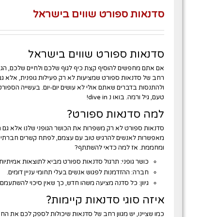
סדנאות ספורט שווים בישראל
סדנאות ספורט שווים בישראל
אם אתם מחפשים להוסיף קצת כיף לגוף שלכם ולחיים שלכם, הגעת
רחב של
סדנאות ספורט
שמציעות לא רק פעילות גופנית, אלא גם
ולהתנסות בדברים שאתם אולי לא עושים יום-יום. בעשייה הספור
טעם, גיל ורמה. בואו נ dive in!
למה סדנאות ספורט?
סדנאות ספורט לא רק משפרות את הכושר הגופני שלנו אלא גם ת
מאפשרות לאנשים להרגיש טוב עם עצמם, לפתח קשרים חברתיים 
ומחממת.
אז למה כדאי להשתתף?
כושר גופני:
תרגול סדנאות ספורט מביא לתוצאות אמיתיות 
חברה:
ההזדמנות לפגוש אנשים בעלי תחומי עניין דומים.
גיוון:
כל סדנה מציעה משהו חדש, כך שאין סיכוי להשתעמם.
איזה סוגי סדנאות קיימות?
כמו שציינו, יש מגוון רחב של סדנאות שיכולות לספק לכם את ה